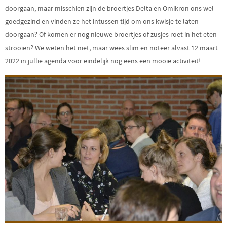
doorgaan, maar misschien zijn de broertjes Delta en Omikron ons wel
goedgezind en vinden ze het intussen tijd om ons kwisje te laten
doorgaan? Of komen er nog nieuwe broertjes of zusjes roet in het eten
strooien? We weten het niet, maar wees slim en noteer alvast
12 maart
2022
in jullie agenda voor eindelijk nog eens een mooie activiteit!