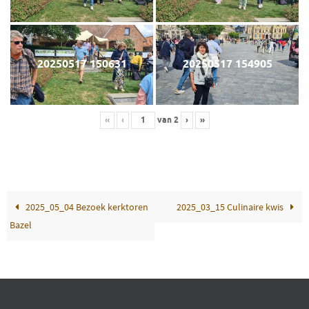
20250517 150631
20250517 154905
«
‹
van
2
›
»
2025_05_04 Bezoek kerktoren
2025_03_15 Culinaire kwis
Bazel