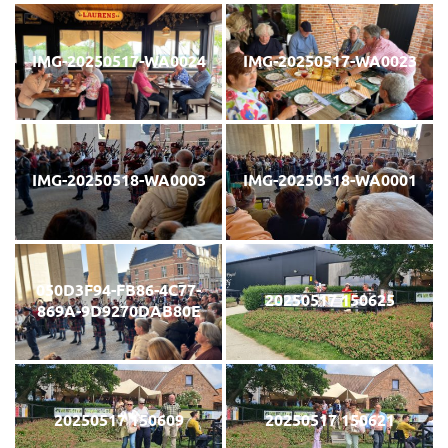
IMG-20250517-WA0024
IMG-20250517-WA0023
IMG-20250518-WA0003
IMG-20250518-WA0001
050D3F94-FB86-4C77-
20250517 150625
869A-9D9270DAB80E
20250517 150609
20250517 150621