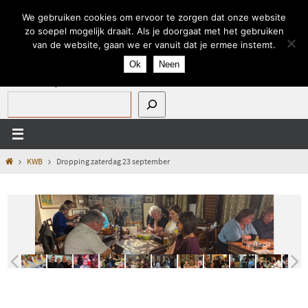
Ga
We gebruiken cookies om ervoor te zorgen dat onze website
naar
zo soepel mogelijk draait. Als je doorgaat met het gebruiken
de
van de website, gaan we er vanuit dat je ermee instemt.
inhoud
Ok
Neen
Zoeken op onze site:
Home
KWB
Dropping zaterdag 23 september