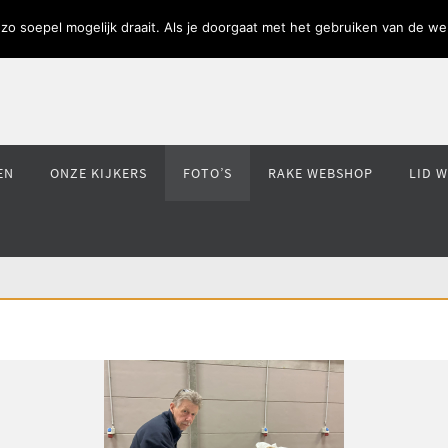
o soepel mogelijk draait. Als je doorgaat met het gebruiken van de web
EN
ONZE KIJKERS
FOTO’S
RAKE WEBSHOP
LID 