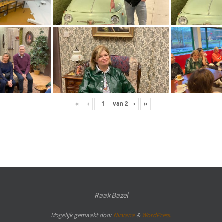
«
‹
van
2
›
»
Raak Bazel
Mogelijk gemaakt door
Nirvana
&
WordPress.