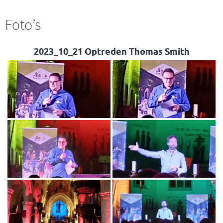
Foto’s
2023_10_21 Optreden Thomas Smith