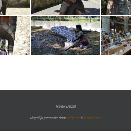
Raak Bazel
Mogelijk gemaakt door
Nirvana
&
WordPress.