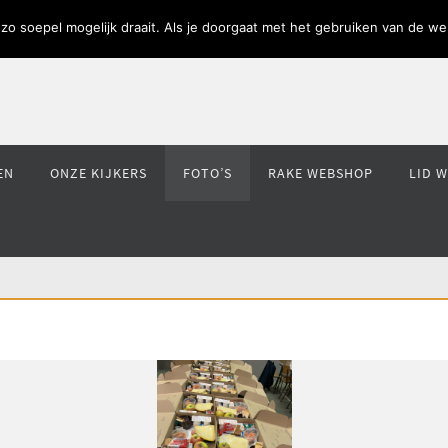
o soepel mogelijk draait. Als je doorgaat met het gebruiken van de web
EN
ONZE KIJKERS
FOTO’S
RAKE WEBSHOP
LID 