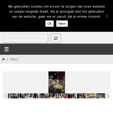
Ga
We gebruiken cookies om ervoor te zorgen dat onze website
naar
zo soepel mogelijk draait. Als je doorgaat met het gebruiken
de
van de website, gaan we er vanuit dat je ermee instemt.
inhoud
Ok
Neen
Zoeken op onze site:
Home
Foto’s