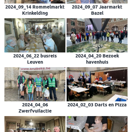
2024_09_14 Rommelmarkt
2024_09_07 Jaarmarkt
Krinkelding
Bazel
2024_06_22 busreis
2024_04_20 Bezoek
Leuven
havenhuis
2024_04_06
2024_02_03 Darts en Pizza
Zwerfvuilactie