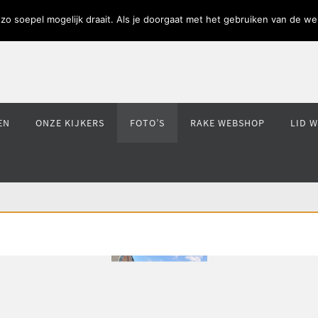
o soepel mogelijk draait. Als je doorgaat met het gebruiken van de web
EN
ONZE KIJKERS
FOTO’S
RAKE WEBSHOP
LID 