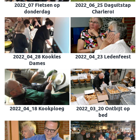
2022_07 Fietsen op
2022_06_25 Daguitstap
donderdag
Charleroi
2022_04_28 Kookles
2022_04_23 Ledenfeest
Dames
2022_04_18 Kookploeg
2022_03_20 Ontbijt op
bed