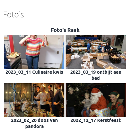
Foto’s
Foto's Raak
2023_03_11 Culinaire kwis
2023_03_19 ontbijt aan
bed
2023_02_20 doos van
2022_12_17 Kerstfeest
pandora