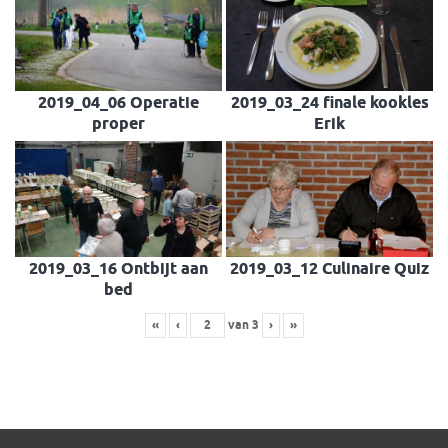
2019_04_06 Operatie
2019_03_24 finale kookles
proper
Erik
2019_03_16 Ontbijt aan
2019_03_12 Culinaire Quiz
bed
«
‹
van
3
›
»