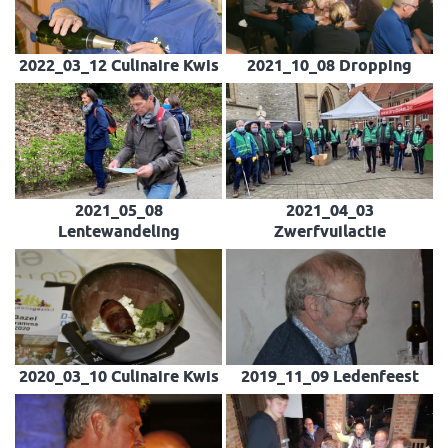
2022_03_12 Culinaire Kwis
2021_10_08 Dropping
2021_05_08
2021_04_03
Lentewandeling
Zwerfvuilactie
2020_03_10 Culinaire Kwis
2019_11_09 Ledenfeest