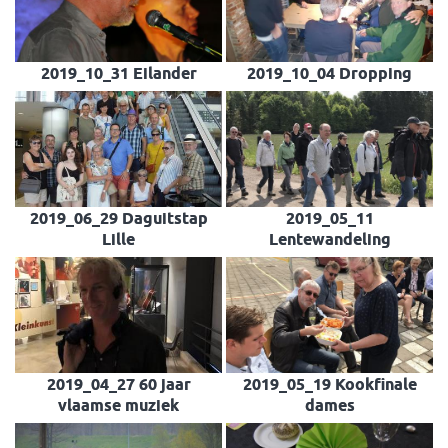
2019_10_31 Eilander
2019_10_04 Dropping
2019_06_29 Daguitstap
2019_05_11
Lille
Lentewandeling
2019_04_27 60 jaar
2019_05_19 Kookfinale
vlaamse muziek
dames