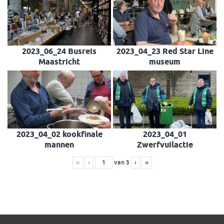
2023_06_24 Busreis
2023_04_23 Red Star Line
Maastricht
museum
2023_04_02 kookfinale
2023_04_01
mannen
Zwerfvuilactie
«
‹
van
3
›
»