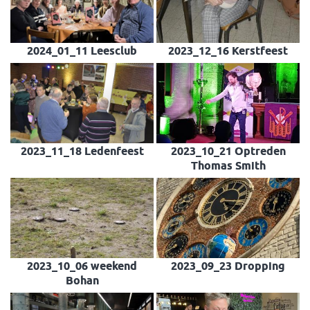
2024_01_11 Leesclub
2023_12_16 Kerstfeest
2023_11_18 Ledenfeest
2023_10_21 Optreden
Thomas Smith
2023_10_06 weekend
2023_09_23 Dropping
Bohan