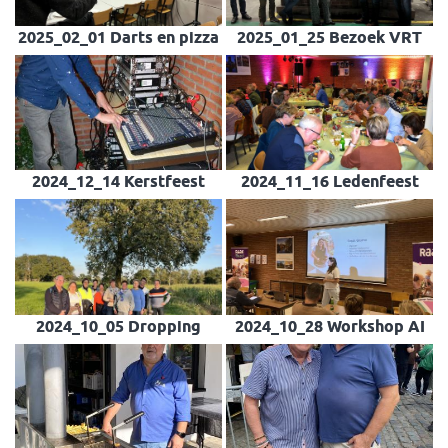
2025_02_01 Darts en pizza
2025_01_25 Bezoek VRT
2024_12_14 Kerstfeest
2024_11_16 Ledenfeest
2024_10_05 Dropping
2024_10_28 Workshop AI