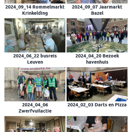
2024_09_14 Rommelmarkt
2024_09_07 Jaarmarkt
Krinkelding
Bazel
2024_06_22 busreis
2024_04_20 Bezoek
Leuven
havenhuis
2024_04_06
2024_02_03 Darts en Pizza
Zwerfvuilactie