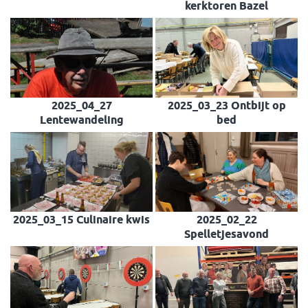
kerktoren Bazel
2025_04_27
2025_03_23 Ontbijt op
Lentewandeling
bed
2025_03_15 Culinaire kwis
2025_02_22
Spelletjesavond